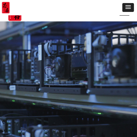
끠
搜索
简体中文
ꀅ